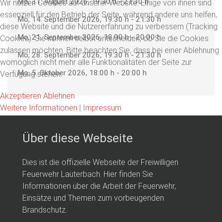
Mo, 31. August 2026
, 19:30 h
-
21:30 h
Wir nutzen Cookies auf unserer Website. Einige von ihnen sind
essenziell für den Betrieb der Seite, während andere uns helfen,
Mo, 14. September 2026
, 19:30 h
-
21:30 h
diese Website und die Nutzererfahrung zu verbessern (Tracking
Mo, 21. September 2026
, 18:00 h
-
20:00 h
Cookies). Sie können selbst entscheiden, ob Sie die Cookies
zulassen möchten. Bitte beachten Sie, dass bei einer Ablehnung
Mo, 28. September 2026
, 19:30 h
-
21:30 h
womöglich nicht mehr alle Funktionalitäten der Seite zur
Mo, 5. Oktober 2026
, 18:00 h
-
20:00 h
Verfügung stehen.
Akzeptieren
Ablehnen
Weitere Informationen
|
Impressum
Über diese Webseite
Dies ist die offizielle Webseite der Freiwilligen
Feuerwehr Lauterbach. Hier finden Sie
Informationen über die Arbeit der Feuerwehr,
Einsätze und Themen zum vorbeugenden
Brandschutz.