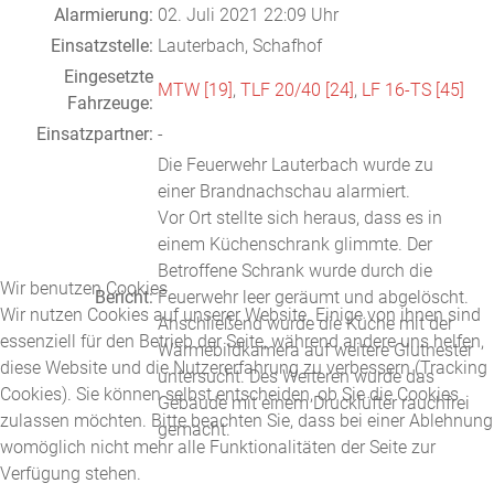
Alarmierung:
02. Juli 2021 22:09 Uhr
Einsatzstelle:
Lauterbach, Schafhof
Eingesetzte
MTW [19]
,
TLF 20/40 [24]
,
LF 16-TS [45]
Fahrzeuge:
Einsatzpartner:
-
Die Feuerwehr Lauterbach wurde zu
einer Brandnachschau alarmiert.
Vor Ort stellte sich heraus, dass es in
einem Küchenschrank glimmte. Der
Betroffene Schrank wurde durch die
Wir benutzen Cookies
Bericht:
Feuerwehr leer geräumt und abgelöscht.
Wir nutzen Cookies auf unserer Website. Einige von ihnen sind
Anschließend wurde die Küche mit der
essenziell für den Betrieb der Seite, während andere uns helfen,
Wärmebildkamera auf weitere Glutnester
diese Website und die Nutzererfahrung zu verbessern (Tracking
untersucht. Des Weiteren wurde das
Cookies). Sie können selbst entscheiden, ob Sie die Cookies
Gebäude mit einem Drucklüfter rauchfrei
zulassen möchten. Bitte beachten Sie, dass bei einer Ablehnung
gemacht.
womöglich nicht mehr alle Funktionalitäten der Seite zur
Verfügung stehen.