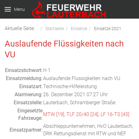
Menu
Aktuelle Seite:
Startseite
Einsätze
Einsätze 2021
Auslaufende Flüssigkeiten nach
VU
Einsatzstichwort:
H 1
Einsatzmeldung:
Auslaufende Flussigkeiten nach VU
Einsatzart:
Technische-Hilfeleistung
Alarmierung:
26. Dezember 2021 07:27 Uhr
Einsatzstelle:
Lauterbach, Schramberger Straße
Eingesetzte
MTW [19]
,
TLF 20/40 [24]
,
LF 16-TS [45]
Fahrzeuge:
Abschleppunternehmen, HvO Lauterbach,
Einsatzpartner:
DRK Rettungsdienst mit RTW und NEF