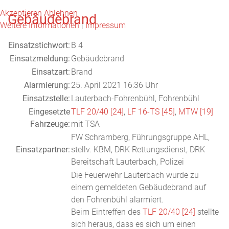
Akzeptieren
Ablehnen
Gebäudebrand
Weitere Informationen
|
Impressum
Einsatzstichwort:
B 4
Einsatzmeldung:
Gebäudebrand
Einsatzart:
Brand
Alarmierung:
25. April 2021 16:36 Uhr
Einsatzstelle:
Lauterbach-Fohrenbühl, Fohrenbühl
Eingesetzte
TLF 20/40 [24]
,
LF 16-TS [45]
,
MTW [19]
Fahrzeuge:
mit TSA
FW Schramberg, Führungsgruppe AHL,
Einsatzpartner:
stellv. KBM, DRK Rettungsdienst, DRK
Bereitschaft Lauterbach, Polizei
Die Feuerwehr Lauterbach wurde zu
einem gemeldeten Gebäudebrand auf
den Fohrenbühl alarmiert.
Beim Eintreffen des
TLF 20/40 [24]
stellte
sich heraus, dass es sich um einen