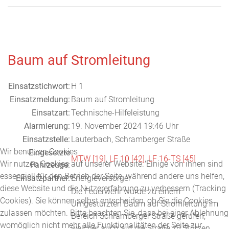
Baum auf Stromleitung
Einsatzstichwort:
H 1
Einsatzmeldung:
Baum auf Stromleitung
Einsatzart:
Technische-Hilfeleistung
Alarmierung:
19. November 2024 19:46 Uhr
Einsatzstelle:
Lauterbach, Schramberger Straße
Wir benutzen Cookies
Eingesetzte
MTW [19]
,
LF 10 [42]
,
LF 16-TS [45]
Wir nutzen Cookies auf unserer Website. Einige von ihnen sind
Fahrzeuge:
essenziell für den Betrieb der Seite, während andere uns helfen,
Einsatzpartner:
Energieversorger
diese Website und die Nutzererfahrung zu verbessern (Tracking
Die Feuerwehr wurde zu einem
Cookies). Sie können selbst entscheiden, ob Sie die Cookies
Umgestürzten Baum auf Stromleitung im
zulassen möchten. Bitte beachten Sie, dass bei einer Ablehnung
Bereich Schramberger Straße gerufen,
womöglich nicht mehr alle Funktionalitäten der Seite zur
welcher auch auf die Straße zu Stürzen