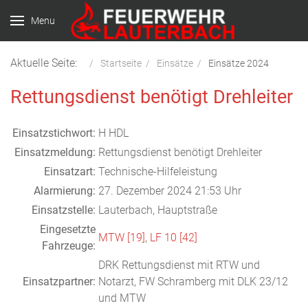
Menu
Aktuelle Seite:
Startseite
Einsätze
Einsätze 2024
Rettungsdienst benötigt Drehleiter
Einsatzstichwort:
H HDL
Einsatzmeldung:
Rettungsdienst benötigt Drehleiter
Einsatzart:
Technische-Hilfeleistung
Alarmierung:
27. Dezember 2024 21:53 Uhr
Einsatzstelle:
Lauterbach, Hauptstraße
Eingesetzte
MTW [19]
,
LF 10 [42]
Fahrzeuge:
DRK Rettungsdienst mit RTW und
Einsatzpartner:
Notarzt, FW Schramberg mit DLK 23/12
und MTW