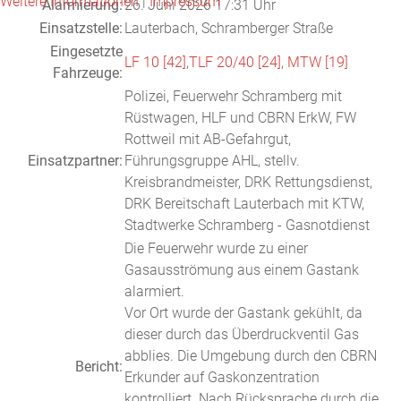
Weitere Informationen
|
Impressum
Alarmierung:
26. Juni 2026 17:31 Uhr
Einsatzstelle:
Lauterbach, Schramberger Straße
Eingesetzte
LF 10 [42]
,
TLF 20/40 [24]
,
MTW [19]
Fahrzeuge:
Polizei, Feuerwehr Schramberg mit
Rüstwagen, HLF und CBRN ErkW, FW
Rottweil mit AB-Gefahrgut,
Einsatzpartner:
Führungsgruppe AHL, stellv.
Kreisbrandmeister, DRK Rettungsdienst,
DRK Bereitschaft Lauterbach mit KTW,
Stadtwerke Schramberg - Gasnotdienst
Die Feuerwehr wurde zu einer
Gasausströmung aus einem Gastank
alarmiert.
Vor Ort wurde der Gastank gekühlt, da
dieser durch das Überdruckventil Gas
abblies. Die Umgebung durch den CBRN
Bericht:
Erkunder auf Gaskonzentration
kontrolliert. Nach Rücksprache durch die