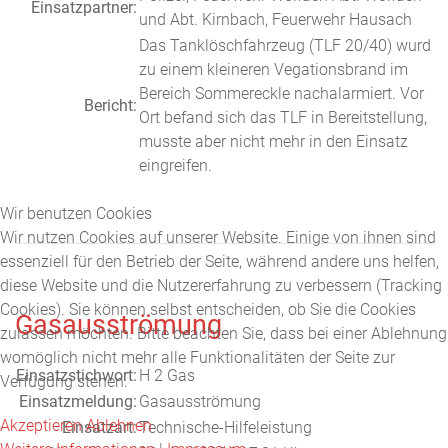
Einsatzpartner:
und Abt. Kirnbach, Feuerwehr Hausach
Das Tanklöschfahrzeug (TLF 20/40) wurd
zu einem kleineren Vegationsbrand im
Bereich Sommereckle nachalarmiert. Vor
Bericht:
Ort befand sich das TLF in Bereitstellung,
musste aber nicht mehr in den Einsatz
eingreifen.
Wir benutzen Cookies
Wir nutzen Cookies auf unserer Website. Einige von ihnen sind
essenziell für den Betrieb der Seite, während andere uns helfen,
diese Website und die Nutzererfahrung zu verbessern (Tracking
Cookies). Sie können selbst entscheiden, ob Sie die Cookies
Gasausströmung
zulassen möchten. Bitte beachten Sie, dass bei einer Ablehnung
womöglich nicht mehr alle Funktionalitäten der Seite zur
Einsatzstichwort:
H 2 Gas
Verfügung stehen.
Einsatzmeldung:
Gasausströmung
Akzeptieren
Ablehnen
Einsatzart:
Technische-Hilfeleistung