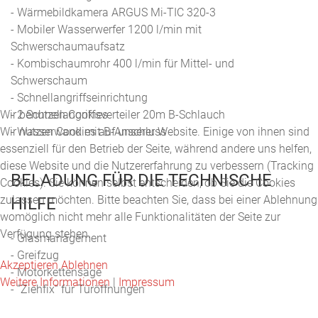
- Wärmebildkamera ARGUS Mi-TIC 320-3
- Mobiler Wasserwerfer 1200 l/min mit
Schwerschaumaufsatz
- Kombischaumrohr 400 l/min für Mittel- und
Schwerschaum
- Schnellangriffseinrichtung
Wir benutzen Cookies
- 2 Schnellangriffsverteiler 20m B-Schlauch
Wir nutzen Cookies auf unserer Website. Einige von ihnen sind
- Wasserwand mit B-Anschluss
essenziell für den Betrieb der Seite, während andere uns helfen,
diese Website und die Nutzererfahrung zu verbessern (Tracking
BELADUNG FÜR DIE TECHNISCHE
Cookies). Sie können selbst entscheiden, ob Sie die Cookies
zulassen möchten. Bitte beachten Sie, dass bei einer Ablehnung
HILFE
womöglich nicht mehr alle Funktionalitäten der Seite zur
Verfügung stehen.
- Glasmanagement
- Greifzug
Akzeptieren
Ablehnen
- Motorkettensäge
Weitere Informationen
|
Impressum
- ’’Ziehfix’’ für Türöffnungen