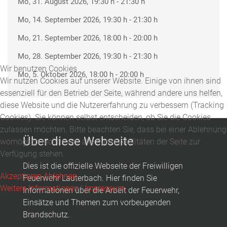
Mo, 31. August 2026
, 19:30 h
-
21:30 h
Mo, 14. September 2026
, 19:30 h
-
21:30 h
Mo, 21. September 2026
, 18:00 h
-
20:00 h
Mo, 28. September 2026
, 19:30 h
-
21:30 h
Wir benutzen Cookies
Mo, 5. Oktober 2026
, 18:00 h
-
20:00 h
Wir nutzen Cookies auf unserer Website. Einige von ihnen sind
essenziell für den Betrieb der Seite, während andere uns helfen,
diese Website und die Nutzererfahrung zu verbessern (Tracking
Cookies). Sie können selbst entscheiden, ob Sie die Cookies
zulassen möchten. Bitte beachten Sie, dass bei einer Ablehnung
Über diese Webseite
womöglich nicht mehr alle Funktionalitäten der Seite zur
Verfügung stehen.
Dies ist die offizielle Webseite der Freiwilligen
Akzeptieren
Ablehnen
Feuerwehr Lauterbach. Hier finden Sie
Weitere Informationen
|
Impressum
Informationen über die Arbeit der Feuerwehr,
Einsätze und Themen zum vorbeugenden
Brandschutz.