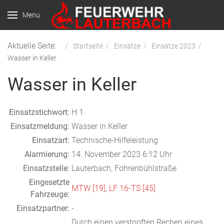
Menu
Aktuelle Seite:
Startseite
Einsätze
Einsätze 2023
Wasser in Keller
Wasser in Keller
Einsatzstichwort:
H 1
Einsatzmeldung:
Wasser in Keller
Einsatzart:
Technische-Hilfeleistung
Alarmierung:
14. November 2023 6:12 Uhr
Einsatzstelle:
Lauterbach, Fohrenbühlstraße
Eingesetzte
MTW [19]
,
LF 16-TS [45]
Fahrzeuge:
Einsatzpartner:
-
Durch einen verstopften Rechen eines