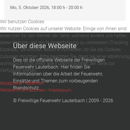
Mo, 5. Oktober 2026
, 18:00 h
-
20:00 h
Wir benutzen Cookies
Wir nutzen Cookies auf unserer Website. Einige von ihnen sind
essenziell für den Betrieb der Seite, während andere uns helfen,
diese Website und die Nutzererfahrung zu verbessern (Tracking
Über diese Webseite
Cookies). Sie können selbst entscheiden, ob Sie die Cookies
zulassen möchten. Bitte beachten Sie, dass bei einer Ablehnung
Dies ist die offizielle Webseite der Freiwilligen
womöglich nicht mehr alle Funktionalitäten der Seite zur
Feuerwehr Lauterbach. Hier finden Sie
Verfügung stehen.
Informationen über die Arbeit der Feuerwehr,
Einsätze und Themen zum vorbeugenden
Akzeptieren
Ablehnen
Brandschutz.
Weitere Informationen
|
Impressum
© Freiwillige Feuerwehr Lauterbach | 2009 - 2026