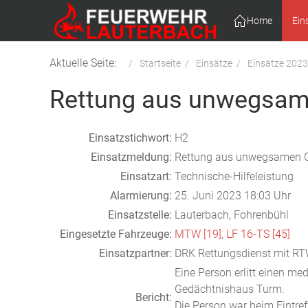
Home
Ein
Aktuelle Seite:
Startseite
Einsätze
Einsätze 2023
Rettung aus unwegsam
Einsatzstichwort:
H2
Einsatzmeldung:
Rettung aus unwegsamen 
Einsatzart:
Technische-Hilfeleistung
Alarmierung:
25. Juni 2023 18:03 Uhr
Einsatzstelle:
Lauterbach, Fohrenbühl
Eingesetzte Fahrzeuge:
MTW [19]
,
LF 16-TS [45]
Einsatzpartner:
DRK Rettungsdienst mit RT
Eine Person erlitt einen m
Gedächtnishaus Turm.
Bericht:
Die Person war beim Eintr