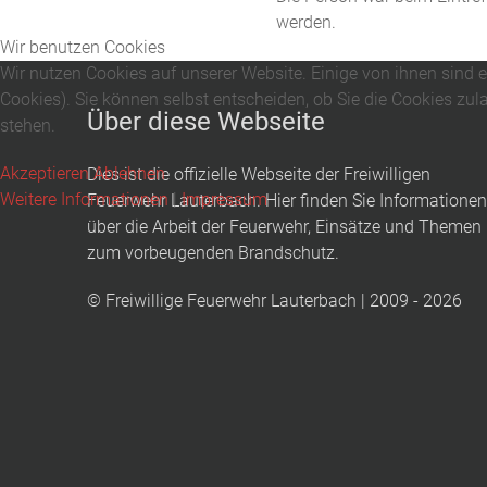
werden.
Wir benutzen Cookies
Wir nutzen Cookies auf unserer Website. Einige von ihnen sind e
Cookies). Sie können selbst entscheiden, ob Sie die Cookies zul
Über diese Webseite
stehen.
Akzeptieren
Ablehnen
Dies ist die offizielle Webseite der Freiwilligen
Weitere Informationen
|
Impressum
Feuerwehr Lauterbach. Hier finden Sie Informationen
über die Arbeit der Feuerwehr, Einsätze und Themen
zum vorbeugenden Brandschutz.
© Freiwillige Feuerwehr Lauterbach | 2009 - 2026