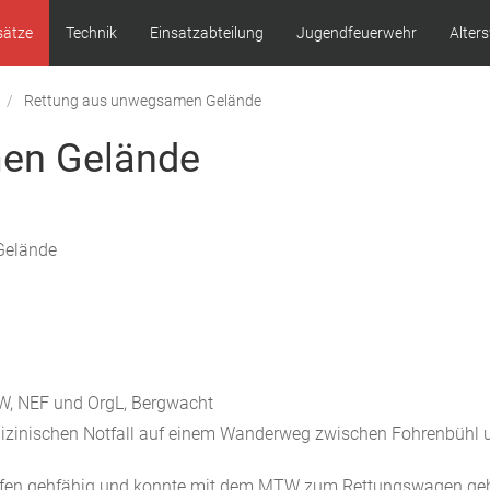
sätze
Technik
Einsatzabteilung
Jugendfeuerwehr
Alter
Rettung aus unwegsamen Gelände
en Gelände
Gelände
W, NEF und OrgL, Bergwacht
edizinischen Notfall auf einem Wanderweg zwischen Fohrenbühl
effen gehfähig und konnte mit dem MTW zum Rettungswagen ge