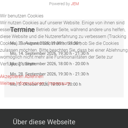
Powered by
JEM
Wir benutzen Cookies
Wir nutzen Cookies auf unserer Website. Einige von ihnen sind
Termine
essenziell für den Betrieb der Seite, während andere uns helfen,
diese Website und die Nutzererfahrung zu verbessern (Tracking
Cookies). Sie können selbst entscheiden, ob Sie die Cookies
Mo, 31. August 2026
, 19:30 h
-
21:30 h
zulassen möchten. Bitte beachten Sie, dass bei einer Ablehnung
Mo, 14. September 2026
, 19:30 h
-
21:30 h
womöglich nicht mehr alle Funktionalitäten der Seite zur
Verfügung stehen.
Mo, 21. September 2026
, 18:00 h
-
20:00 h
Mo, 28. September 2026
, 19:30 h
-
21:30 h
Akzeptieren
Ablehnen
Weitere Informationen
|
Impressum
Mo, 5. Oktober 2026
, 18:00 h
-
20:00 h
Über diese Webseite